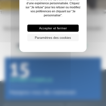
d’une expérience personnalisée. Cliquez
sur "Je refuse" pour les refuser ou modifiez
vos préférences en cliquant sur "Je
TEOPLUS est fière d'accompagner Hugo dans la réalisation de
personnalise".
son Bac Pro Chaudronnerie.
Accepter et fermer
Nous lui souhaitons la bienvenue et beaucoup de réussite !
Paramètres des cookies
RETOUR AUX ACTUALITÉS
15
OFFRES D'EMPLOI
Rejoignez-nous dès maintenant