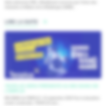
Notre démarche RSE, officiellement reconnue par l’Union des
Industries et Métiers de la Métallurgie (UIMM) ...
LIRE LA SUITE
TEOPLUS SERA PRÉSENTE AU BIG BANG DE
L’EMPLOI
BIG BANG de l'EMPLOI / 19 septembre 2025 Pour la deuxième
année consécutive, TEOPLUS sera ...