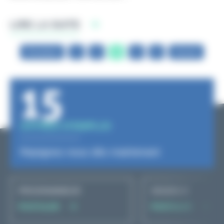
LIRE LA SUITE
Précédent
1
2
3
4
5
Suivant
15
OFFRES D'EMPLOI
Rejoignez-nous dès maintenant
PROGRAMMEUR
SOUDEUR
POSTULER
POSTULER