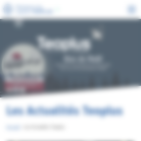
Panneau de gestion des cookies
Rejoignez les
experts
TEOPLUS
Les Actualités Teoplus
Accueil
-
Les Actualités Teoplus